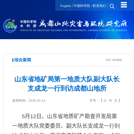
☰
|
|
|
English
中国科学院
联系我们
综合新闻
首页
>
综合新闻
山东省地矿局第一地质大队副大队长
支成龙一行到访成都山地所
发布时间：2026-05-14
字号：【
小
中
大
】
5
月
1
2
日，山东省地质矿产勘查开发局第
一地质大队
党委委员、副大队长支成龙
一行到