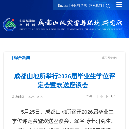
☰
|
|
|
English
中国科学院
联系我们
综合新闻
首页
>
综合新闻
成都山地所举行2026届毕业生学位评
定会暨欢送座谈会
发布时间：2026-05-27
字号：【
小
中
大
】
5
月
25
日，
成都山地所
召开
2026
届毕业生
学位评定会暨欢送座谈会。
3
6
名博士研究生、