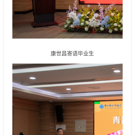
康世昌寄语毕业生