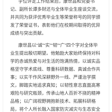
学位评定工作结束后，康世昌
和
党委书
记
、
副所长
谭多财
还与
全体毕业生座谈
交流
，
并
共同为获评优秀毕业生等荣誉称号的
同学
颁
发
了
荣誉证书，表彰他们在校期间取得的优异
成绩与突出贡献。
康世昌以
“
诚
”“
实
”“
韧
”“
广
”
四
个
字对全体毕
业生提出殷切期望。他勉励大家始终保持对科
学的赤诚热爱与对生活的饱满热情，以诚实品
格坚守学术底线、尊重科研数据、真诚合作共
事；以实干作风深耕野外一线、严谨治学撰
文，脚踏实地追求真知；以韧性意志直面高寒
艰险与研究瓶颈，传承山地人百折不挠的精神
品格；以广阔视野拥抱新技术、拓展科研格
局，将个人所长融入国家防灾减灾与生态安全