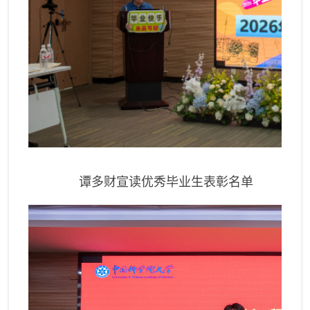
谭多财宣读优秀毕业生表彰名单