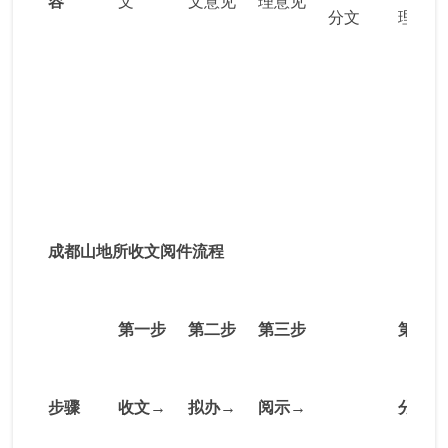
容
文
文意见
理意见
分文
理
成都山地所收文阅件流程
第一步
第二步
第三步
第四步
步骤
收文→
拟办→
阅示→
分送→