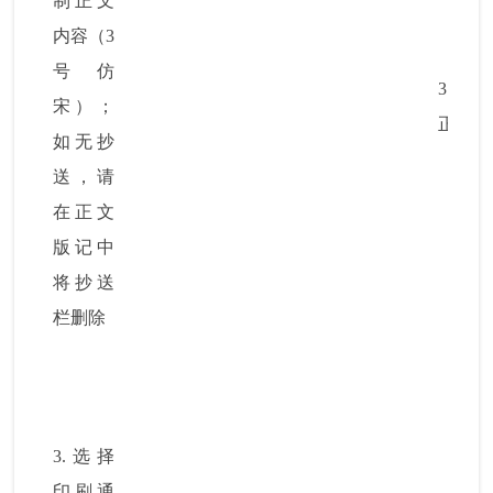
制正文
内容（
3
号仿
3.
打印
宋）；
正文
如无抄
送，请
在正文
版记中
将抄送
栏删除
3.
选择
印刷通