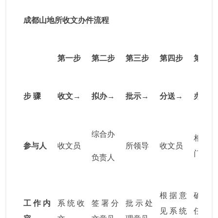
成都山地所收文办件流程
第一步
第二步
第三步
第四步
第五步
步
骤
收文
→
拟办→
批示→
分送→
办理→
综合办
相关
参与人
收文员
所领导
收文员
门
负责人
根据意
确定
工作内
系统收
签署分
批示处
见系统
任人