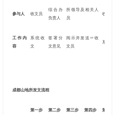
综合办
所领导及相关人
参与人
收文员
收文员
负责人
员
工作内
系统收
签署分
阅示并发送
☞
收
系统分
容
文
文意见
文员
成都山地所发文流程
第一步
第二步
第三步
第四步
第五步