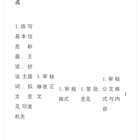
点
1.
填写
基本信
息
标
题、主
送、抄
送
主题
1.
审核
1.
审核
词、拟
修改
正
1.
审核
1.
签批
公文格
1.
系统
文意
文
格式
意见
式与内
见
印发
容
机关