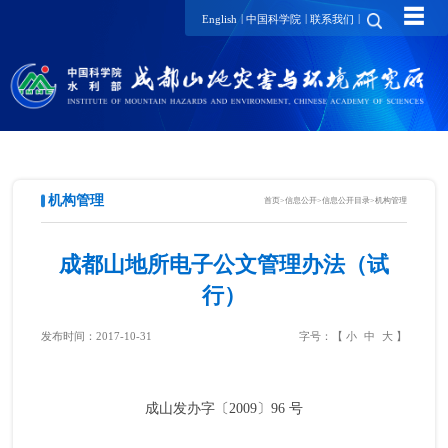
☰
|
|
|
English
中国科学院
联系我们
机构管理
首页
>
信息公开
>
信息公开目录
>
机构管理
成都山地所电子公文管理办法（试
行）
发布时间：2017-10-31
字号：【
小
中
大
】
成山发办字〔
2009
〕
96
号