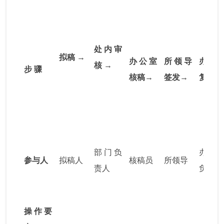
处内审
拟稿
→
办公室
所领导
办公
核
→
步
骤
核稿→
签发→
复审→
部门负
办公
参与人
拟稿人
核稿员
所领导
责人
负责人
操作要