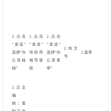
2.
点击
2.
点击
2.
点击
“发送”
“发送”
“发送”
2.
给文
选择“办
传给所
选择“办
2.
盖章
号
公室核
领导签
公室复
稿”
批
审”
2.
正文
编
辑：
复