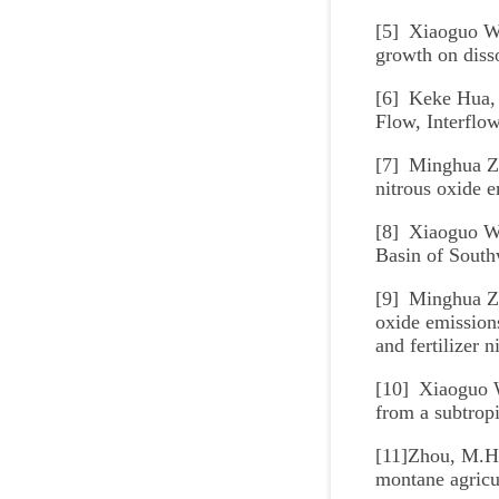
[5] Xiaoguo W
growth on disso
[6] Keke Hua, 
Flow, Interflow
[7] Minghua Z
nitrous oxide 
[8] Xiaoguo Wa
Basin of South
[9] Minghua Zh
oxide emissions
and fertilizer 
[10] Xiaoguo W
from a subtrop
[11]Zhou, M.H.,
montane agricu