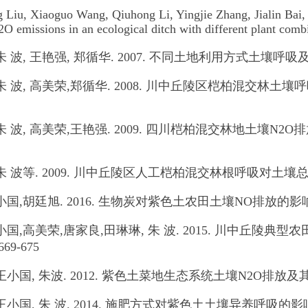
 Liu, Xiaoguo Wang, Qiuhong Li, Yingjie Zhang, Jialin Bai,
O emissions in an ecological ditch with different plant comb
 朱 波, 王艳强, 郑循华. 2007. 不同土地利用方式土壤呼吸及其
, 朱 波, 高美荣,郑循华. 2008. 川中丘陵区桤柏混交林
, 朱 波, 高美荣,王艳强. 2009. 四川桤柏混交林地土壤N2O排
, 朱 波等. 2009. 川中丘陵区人工桤柏混交林根呼吸对土壤总呼吸的贡
王小国,胡廷旭. 2016. 生物炭对紫色土农田土壤NO排放的影响. 土壤,
勇,王小国,高美荣,唐家良,田琳琳, 朱 波. 2015. 川中
669-675
 王小国, 朱波. 2012. 紫色土菜地生态系统土壤N2O排放及其主要
 王小国, 朱 波. 2014. 施肥方式对紫色土土壤异养呼吸的影响. 生态