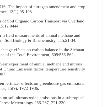
16. The impact of nitrogen amendment and crop
ence, 13(1):95-103.
 of Soil Organic Carbon Transport via Overland
015.12.0444
m field measurements of annual methane and
em. Soil Biology & Biochemistry, 115:21-34.
ange effects on carbon balance in the Sichuan
nce of the Total Environment, 609:556-562.
ear experiment of annual methane and nitrous
f China: Emission factor, temperature sensitivity
307.
 fertilizer effects on greenhouse gas emissions
ence, 15(9): 1972-1986.
 on soil nitrous oxide emissions in a subtropical
d Forest Meteorology 266-267, 221-230.