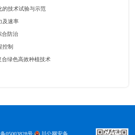
化的技术试验与示范
力及速率
综合防治
程控制
复合绿色高效种植技术
备05003828号
川公网安备