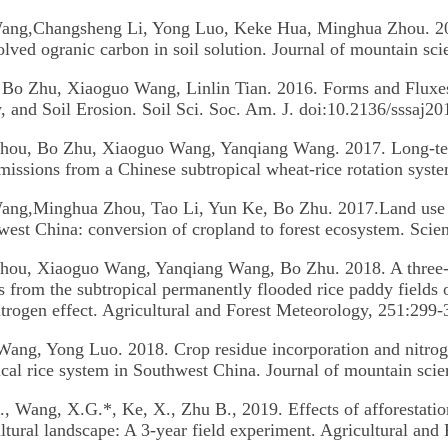
ang,Changsheng Li, Yong Luo, Keke Hua, Minghua Zhou. 20
lved ogranic carbon in soil solution. Journal of mountain sci
Bo Zhu, Xiaoguo Wang, Linlin Tian. 2016. Forms and Fluxes
, and Soil Erosion. Soil Sci. Soc. Am. J. doi:10.2136/sssaj2
hou, Bo Zhu, Xiaoguo Wang, Yanqiang Wang. 2017. Long-ter
emissions from a Chinese subtropical wheat-rice rotation syst
ng,Minghua Zhou, Tao Li, Yun Ke, Bo Zhu. 2017.Land use ch
west China: conversion of cropland to forest ecosystem. Scie
ou, Xiaoguo Wang, Yanqiang Wang, Bo Zhu. 2018. A three-y
 from the subtropical permanently flooded rice paddy fields o
nitrogen effect. Agricultural and Forest Meteorology, 251:299-
ang, Yong Luo. 2018. Crop residue incorporation and nitrogen
ical rice system in Southwest China. Journal of mountain sci
 Wang, X.G.*, Ke, X., Zhu B., 2019. Effects of afforestation
ltural landscape: A 3-year field experiment. Agricultural an