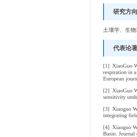
研究方
土壤学、生物
代表论
[1] XiaoGuo Wa
respiration in
European journ
[2] XiaoGuo Wa
sensitivity und
[3] Xiaoguo Wa
integrating fi
[4] Xiaoguo Wa
Basin. Journal 