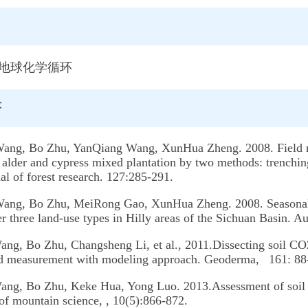
向
地球化学循环
著
ng, Bo Zhu, YanQiang Wang, XunHua Zheng. 2008. Field measu
 a alder and cypress mixed plantation by two methods: trench
al of forest research. 127:285-291.
ng, Bo Zhu, MeiRong Gao, XunHua Zheng. 2008. Seasonal var
er three land-use types in Hilly areas of the Sichuan Basin. Au
ng, Bo Zhu, Changsheng Li, et al., 2011.Dissecting soil CO2 
eld measurement with modeling approach. Geoderma, 161: 88
ng, Bo Zhu, Keke Hua, Yong Luo. 2013.Assessment of soil o
of mountain science, , 10(5):866-872.