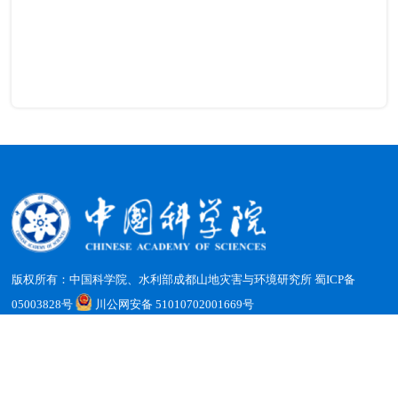
版权所有：中国科学院、水利部成都山地灾害与环境研究所
蜀ICP备
05003828号
川公网安备 51010702001669号
地址：四川省成都市天府新区群贤南街189号 邮编：610213
电话：（028）85228816 传真：（028）85222258 电子邮箱：
office@imde.ac.cn