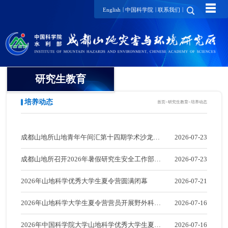
☰
|
|
|
English
中国科学院
联系我们
研究生教育
培养动态
首页
>
研究生教育
>
培养动态
概况
招生动态
成都山地所山地青年午间汇第十四期学术沙龙成
2026-07-23
导师介绍
招生简章
功举办
成都山地所召开2026年暑假研究生安全工作部署
2026-07-23
复试细则及分数
培养动态
会
2026年山地科学优秀大学生夏令营圆满闭幕
2026-07-21
录取信息
2026年山地科学大学生夏令营营员开展野外科考
2026-07-16
成绩查询
实践活动
2026年中国科学院大学山地科学优秀大学生夏令
2026-07-16