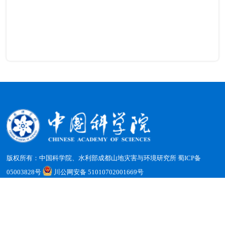
版权所有：中国科学院、水利部成都山地灾害与环境研究所
蜀ICP备
05003828号
川公网安备 51010702001669号
地址：四川省成都市天府新区群贤南街189号 邮编：610213
电话：（028）85228816 传真：（028）85222258 电子邮箱：
office@imde.ac.cn