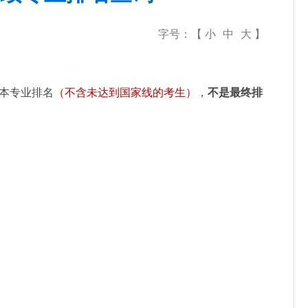
字号：【
小
中
大
】
本专业排名
（
不含未达到国家线的考生
）
，
不是最终排