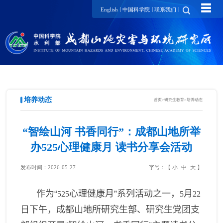
☰
|
|
|
English
中国科学院
联系我们
培养动态
首页
>
研究生教育
>
培养动态
“智绘山河 书香同行”：成都山地所举
办525心理健康月 读书分享会活动
发布时间：2026-05-27
字号：【
小
中
大
】
作为“
心理健康月”系列活动之一，
月
525
5
22
日下午，成都山地所研究生部、研究生党团支