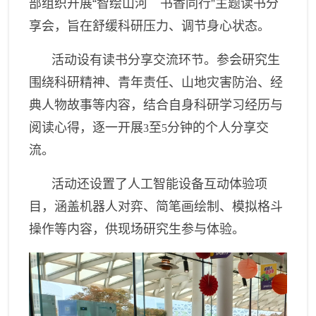
部组织开展“智绘山河 书香同行”主题读书分
享会，旨在舒缓科研压力、调节身心状态。
活动设有读书分享交流环节。参会研究生
围绕科研精神、青年责任、山地灾害防治、经
典人物故事等内容，结合自身科研学习经历与
阅读心得，逐一开展
至
分钟的个人分享交
3
5
流。
活动
还
设置
了人工
智能设备互动体验项
目，涵盖机器人对弈、简笔画绘制、模拟格斗
操作等内容，供现场研究生参与体验。