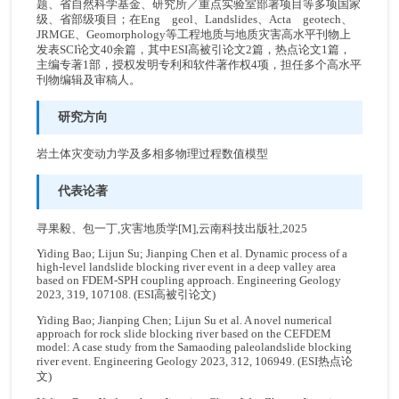
题、省自然科学基金、研究所／重点实验室部署项目等多项国家
级、省部级项目；在Eng geol、Landslides、Acta geotech、
JRMGE、Geomorphology等工程地质与地质灾害高水平刊物上
发表SCI论文40余篇，其中ESI高被引论文2篇，热点论文1篇，
主编专著1部，授权发明专利和软件著作权4项，担任多个高水平
刊物编辑及审稿人。
研究方向
岩土体灾变动力学及多相多物理过程数值模型
代表论著
寻果毅、包一丁,灾害地质学[M],云南科技出版社,2025
Yiding Bao; Lijun Su; Jianping Chen et al. Dynamic process of a
high-level landslide blocking river event in a deep valley area
based on FDEM-SPH coupling approach. Engineering Geology
2023, 319, 107108. (ESI高被引论文)
Yiding Bao; Jianping Chen; Lijun Su et al. A novel numerical
approach for rock slide blocking river based on the CEFDEM
model: A case study from the Samaoding paleolandslide blocking
river event. Engineering Geology 2023, 312, 106949. (ESI热点论
文)