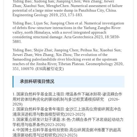
Yiding Bao; Xudong han; Jianping Chen; Wen Zhang; Jiewei
Zhan; Xiaohui Sun; MengheChen. Numerical assessment of failure
potential of a large mine waste dump in Panzhihua City, China.
Engineering Geology 2019, 253, 171-183.
Yiding Bao; Lijun Su; Jianping Chen et al. Numerical investigation
of debris flow–structure interactions in the Yarlung Zangbo River
valley, north Himalaya, with a novel integrated approach
considering structural damage. Acta Geotechnica 2023, 18:5859-
5881.
Yiding Bao; Shijie Zhai; Jianping Chen; Peihua Xu; Xiaohui Sun;
Jiewei Zhan; Wen Zhang; Xin Zhou; The evolution of the
Samaoding paleolandslide river blocking event at the upstream
reaches of the Jinsha River, Tibetan Plateau. Geomorphology 2020,
351, 106970. (ESI高被引论文)
承担科研项目情况
1. 国家自然科学基金面上项目:增温条件下融冰卸荷-渗流耦合作
用对岩体结构劣化的驱动机制与多过程贯通模拟研究 (2026-
2029)
2. 国家自然科学基金青年项目:金沙江上游高位滑坡碎屑流冲击
涌浪演进机理与数值模型研究(2023-2025)
3. 国家重点研发计划子课题:水-热-力耦合条件下冰岩崩起动动力
学机理与临界条件(2023-2026)
4. 中国博士后科学基金特别资助:高位碎屑流俯冲推覆下的超高
涌浪驱动机理与过程研究(2023-2025)