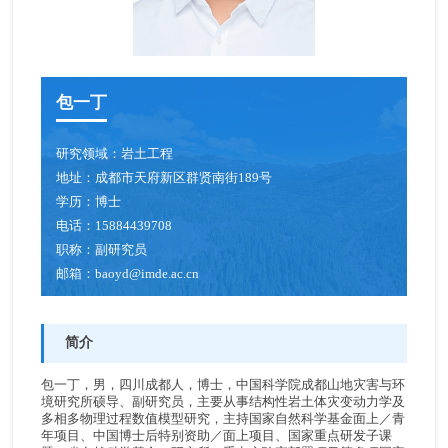
包一丁
研究领域：
岩土工程
地址：
成都市天府新区群贤南街189号
学历：
博士
电话：
15884439708
职称：
副研究员
邮箱：
baoyd@imde.ac.cn
简介
包一丁，男，四川成都人，博士，中国科学院成都山地灾害与环
境研究所硕导、副研究员，主要从事结构性岩土体灾变动力学及
多相多物理过程数值模型研究，主持国家自然科学基金面上／青
年项目、中国博士后特别资助／面上项目、国家重点研发子课