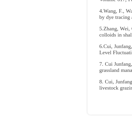
4.Wang, F., Wan
by dye tracing
5.Zhang, Wei, 
colloids in sh
6.Cui, Junfang,
Level Fluctuat
7. Cui Junfang,
grassland mana
8. Cui, Junfan
livestock grazi