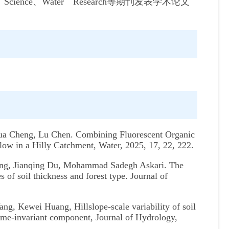
Soil Science、Water Research等期刊发表学术论文
hua Cheng, Lu Chen. Combining Fluorescent Organic
low in a Hilly Catchment, Water, 2025, 17, 22, 222.
ang, Jianqing Du, Mohammad Sadegh Askari. The
 of soil thickness and forest type. Journal of
, Kewei Huang, Hillslope-scale variability of soil
time-invariant component, Journal of Hydrology,