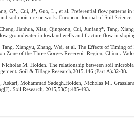
g, G*., Cui, J*, Guo, L., et al. Preferential flow patterns in 
 and soil moisture network. European Journal of Soil Science
Cheng, Jianhua, Xian, Qingsong, Cui, Junfang*, Tang, Xia
allow groundwater in lowland wells and fracture flow in slop
 Tang, Xiangyu, Zhang, Wei, et al. The Effects of Timing of 
ion Zone of the Three Gorges Reservoir Region, China . Va
 Nicholas M. Holden. The relationship between soil microbial 
gement. Soil & Tillage Research,2015,146 (Part A):32-38.
g, Askari, Mohammad Sadegh,Holden, Nicholas M.. Grassland 
ng[J]. Soil Research, 2015,53(5):485-493.