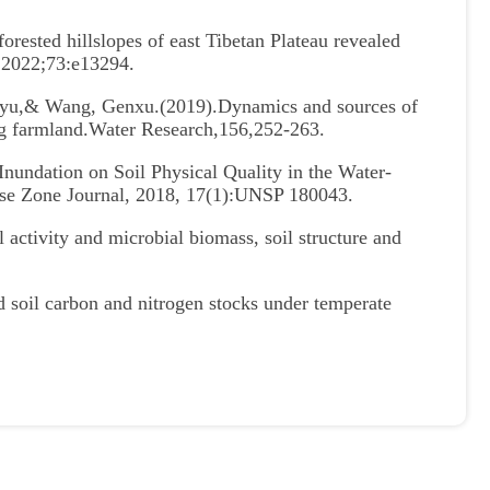
forested hillslopes of east Tibetan Plateau revealed
, 2022;73:e13294.
ngyu,& Wang, Genxu.(2019).Dynamics and sources of
ing farmland.Water Research,156,252-263.
Inundation on Soil Physical Quality in the Water-
dose Zone Journal, 2018, 17(1):UNSP 180043.
activity and microbial biomass, soil structure and
soil carbon and nitrogen stocks under temperate