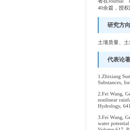
者在Journal 
40余篇，授
研究方
土壤质量、土
代表论
1.Zhixiang Sun
Substances, Io
2.Fei Wang, G
nonlinear rainf
Hydrology, 64
3.Fei Wang, Ge
water potentia
Volume 617, P