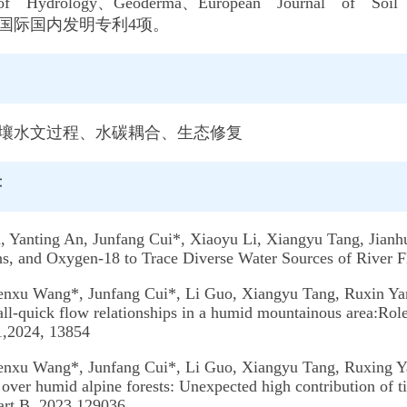
of Hydrology、Geoderma、European Journal of 
权国际国内发明专利4项。
向
壤水文过程、水碳耦合、生态修复
著
, Yanting An, Junfang Cui*, Xiaoyu Li, Xiangyu Tang, Jian
ns, and Oxygen-18 to Trace Diverse Water Sources of River F
enxu Wang*, Junfang Cui*, Li Guo, Xiangyu Tang, Ruxin Y
all-quick flow relationships in a humid mountainous area:Roles
1,2024, 13854
nxu Wang*, Junfang Cui*, Li Guo, Xiangyu Tang, Ruxing Yang
l over humid alpine forests: Unexpected high contribution of 
art B, 2023,129036.