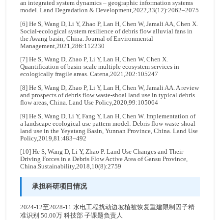
an integrated system dynamics – geographic information systems
model. Land Degradation & Development,2022,33(12):2062–2075
[6] He S, Wang D, Li Y, Zhao P, Lan H, Chen W, Jamali AA, Chen X.
Social-ecological system resilience of debris flow alluvial fans in
the Awang basin, China. Journal of Environmental
Management,2021,286:112230
[7] He S, Wang D, Zhao P, Li Y, Lan H, Chen W, Chen X.
Quantification of basin-scale multiple ecosystem services in
ecologically fragile areas. Catena,2021,202:105247
[8] He S, Wang D, Zhao P, Li Y, Lan H, Chen W, Jamali AA. A review
and prospects of debris flow waste-shoal land use in typical debris
flow areas, China. Land Use Policy,2020,99:105064
[9] He S, Wang D, Li Y, Fang Y, Lan H, Chen W. Implementation of
a landscape ecological use pattern model: Debris flow waste-shoal
land use in the Yeyatang Basin, Yunnan Province, China. Land Use
Policy,2019,81:483–492
[10] He S, Wang D, Li Y, Zhao P. Land Use Changes and Their
Driving Forces in a Debris Flow Active Area of Gansu Province,
China.Sustainability,2018,10(8):2759
承担科研项目情况
2024-12至2028-11 水电工程扰动边坡植被恢复重建限制因子精
准识别 50.00万 科技部 子课题负责人