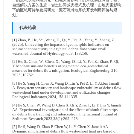
下的流域系统风险演化；山地灾害影响下的系统韧性测度；基于
自然解决方案的生态－岩土协同减灾模式及机理；山地灾害影响
下的区域可持续发展研究；泥石流滩地系统开发利用评价与规
划。
代表论著
[1] Zhao, P., He, S*., Wang, D., Qi, Y., Pei, Z., Yang, Y., Zhang, Z.
(2025). Unraveling the impacts of geomorphic indicators on
sediment connectivity in a typical debris-flow prone small
watershed. Journal of Hydrology, 659, 133256.
[2] He, S., Chen, W., Chen, X., Wang, D., Li, Y., Pei, Z., Zhao, P., Qi,
Y. Mechanisms and benefits of segmented eco-geotechnical
measures for debris flow mitigation, Ecological Engineering, 216,
2025, 107621.
[3] He S, Yang H, Chen X, Wang D, Lin Y, Pei Z, Li Y, Akbar Jamali
A. Ecosystem sensitivity and landscape vulnerability of debris flow
waste-shoal land under development and utilization changes.
Ecological Indicators,2024,158:111335
[4] He S, Chen W, Wang D, Chen X, Qi Y, Zhao P, Li Y, Lin Y, Jamali
AA. Experimental investigation of the effects of shrub filter strips
on debris flow trapping and interception. International Journal of
Sediment Research,2023,38(2):265–278
[5] He S, Wang D, Zhao P, Chen W, Li Y, Chen X, Jamali AA.
Dynamic simulation of debris flow waste‐shoal land use based on