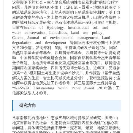
灾害影响下的社会－生态复合系统韧性表征及构建”的核心科学
问题，具体研究包括但不限于：泥石流－景观－地貌互馈驱动下
的流域系统风险演化；山地灾害影响下的系统韧性测度；基于自
然解决方案的生态－岩土协同减灾模式及机理；山地灾害影响下
的区域可持续发展研究；泥石流滩地系统开发利用评价与规划。
目前在Journal of Hydrology、International soil and
water conservation、Landslides、Land use policy、
Catena、Journal of environmental management、Land
degradation and development 等国际高水平核心期刊上发表
文章20余篇，发明专利 5项。主持重点研发子课题2项、国家
自然科学基金青年基金、四川省青年基金、四川省博士后特别资
助、中国科学院青年促进会会员、国家自然科学基金杰出青年基
金子课题、山地所青年基金及重点实验室基金等项目。硕博连读
期间两次国家奖学金，四川省优秀博士毕业生。近年来，受邀参
加第一次“根系固土与生态护坡学术沙龙”，并作报告《基于自然
解决方案的生态－岩土协同减灾效益分析》，获特邀报告奖；连
续两年获得山地所先进工作者称号；第三届国际水土保持学会
“WASWAC Outstanding Youth Paper Award 2016”奖；工
信部紧缺型人才称号。
研究方向
从事滑坡泥石流地区生态减灾与区域可持续发展研究，围绕“山
地灾害影响下的社会－生态复合系统韧性表征及构建”的核心科
学问题，具体研究包括但不限于：泥石流－景观－地貌互馈驱动