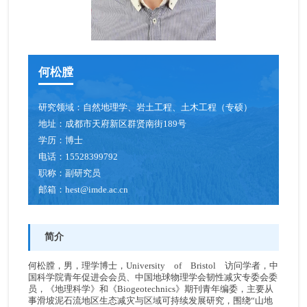
何松膛
研究领域：
自然地理学、岩土工程、土木工程（专硕）
地址：
成都市天府新区群贤南街189号
学历：
博士
电话：
15528399792
职称：
副研究员
邮箱：
hest@imde.ac.cn
简介
何松膛，男，理学博士，University of Bristol 访问学者，中
国科学院青年促进会会员、中国地球物理学会韧性减灾专委会委
员，《地理科学》和《Biogeotechnics》期刊青年编委，主要从
事滑坡泥石流地区生态减灾与区域可持续发展研究，围绕“山地