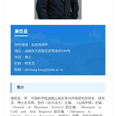
康世昌
研究领域：
自然地理学
地址：
成都市天府新区群贤南街189号
学历：
博士
职称：
研究员
邮箱：
shichang.kang@imde.ac.cn
简介
康世昌，男，中国科学院成都山地灾害与环境研究所所长、研究
员、博士生导师。担任《冰川冻土》主编、《山地学报》主编、
《Journal of Mountain Science》副主编、《Research in
Cold and Arid Regions》副主编、《Advances in
Climate Change Research》（中英文）编委。担任中国科学