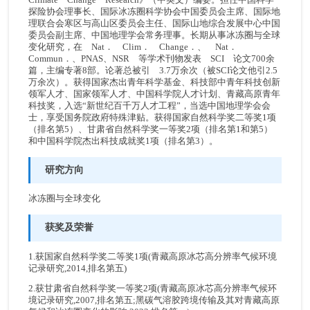
探险协会理事长、国际冰冻圈科学协会中国委员会主席、国际地
理联合会寒区与高山区委员会主任、国际山地综合发展中心中国
委员会副主席、中国地理学会常务理事。长期从事冰冻圈与全球
变化研究，在 Nat． Clim． Change．、 Nat．
Commun．、PNAS、NSR 等学术刊物发表 SCI 论文700余
篇，主编专著8部。论著总被引 3.7万余次（被SCI论文他引2.5
万余次）。获得国家杰出青年科学基金、科技部中青年科技创新
领军人才、国家领军人才、中国科学院人才计划、青藏高原青年
科技奖，入选“新世纪百千万人才工程”，当选中国地理学会会
士，享受国务院政府特殊津贴。获得国家自然科学奖二等奖1项
（排名第5）、甘肃省自然科学奖一等奖2项（排名第1和第5）
和中国科学院杰出科技成就奖1项（排名第3）。
研究方向
冰冻圈与全球变化
获奖及荣誉
1.获国家自然科学奖二等奖1项(青藏高原冰芯高分辨率气候环境
记录研究,2014,排名第五)
2.获甘肃省自然科学奖一等奖2项(青藏高原冰芯高分辨率气候环
境记录研究,2007,排名第五;黑碳气溶胶跨境传输及其对青藏高原