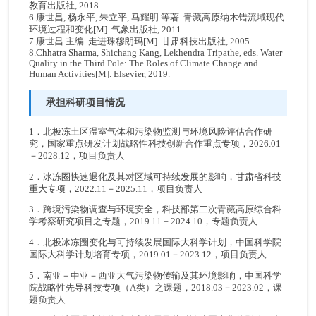
教育出版社, 2018.
6.康世昌, 杨永平, 朱立平, 马耀明 等著. 青藏高原纳木错流域现代
环境过程和变化[M]. 气象出版社, 2011.
7.康世昌 主编. 走进珠穆朗玛[M]. 甘肃科技出版社, 2005.
8.Chhatra Sharma, Shichang Kang, Lekhendra Tripathe, eds. Water
Quality in the Third Pole: The Roles of Climate Change and
Human Activities[M]. Elsevier, 2019.
承担科研项目情况
1．北极冻土区温室气体和污染物监测与环境风险评估合作研
究，国家重点研发计划战略性科技创新合作重点专项，2026.01
－2028.12，项目负责人
2．冰冻圈快速退化及其对区域可持续发展的影响，甘肃省科技
重大专项，2022.11－2025.11，项目负责人
3．跨境污染物调查与环境安全，科技部第二次青藏高原综合科
学考察研究项目之专题，2019.11－2024.10，专题负责人
4．北极冰冻圈变化与可持续发展国际大科学计划，中国科学院
国际大科学计划培育专项，2019.01－2023.12，项目负责人
5．南亚－中亚－西亚大气污染物传输及其环境影响，中国科学
院战略性先导科技专项（A类）之课题，2018.03－2023.02，课
题负责人