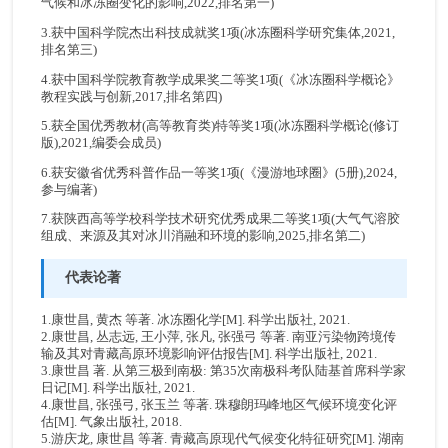
气候和冰冻圈变化的影响,2022,排名第一)
3.获中国科学院杰出科技成就奖1项(冰冻圈科学研究集体,2021,
排名第三)
4.获中国科学院教育教学成果奖二等奖1项(《冰冻圈科学概论》
教程实践与创新,2017,排名第四)
5.获全国优秀教材(高等教育类)特等奖1项(冰冻圈科学概论(修订
版),2021,编委会成员)
6.获安徽省优秀科普作品一等奖1项(《漫游地球圈》(5册),2024,
参与编著)
7.获陕西高等学校科学技术研究优秀成果二等奖1项(大气气溶胶
组成、来源及其对冰川消融和环境的影响,2025,排名第二)
代表论著
1.康世昌, 黄杰 等著. 冰冻圈化学[M]. 科学出版社, 2021.
2.康世昌, 丛志远, 王小萍, 张凡, 张强弓 等著. 南亚污染物跨境传
输及其对青藏高原环境影响评估报告[M]. 科学出版社, 2021.
3.康世昌 著. 从第三极到南极: 第35次南极科考队陆基首席科学家
日记[M]. 科学出版社, 2021.
4.康世昌, 张强弓, 张玉兰 等著. 珠穆朗玛峰地区气候环境变化评
估[M]. 气象出版社, 2018.
5.游庆龙, 康世昌 等著. 青藏高原现代气候变化特征研究[M]. 湖南