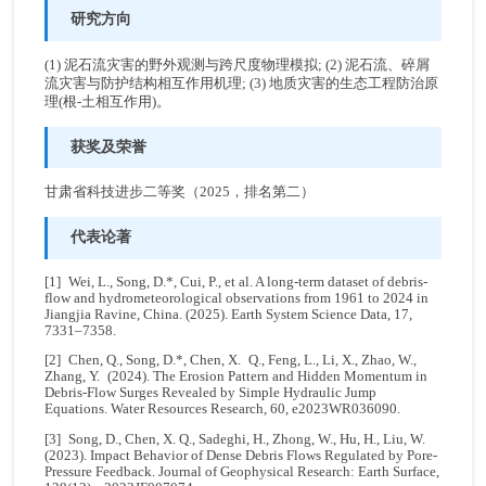
研究方向
(1) 泥石流灾害的野外观测与跨尺度物理模拟; (2) 泥石流、碎屑
流灾害与防护结构相互作用机理; (3) 地质灾害的生态工程防治原
理(根-土相互作用)。
获奖及荣誉
甘肃省科技进步二等奖（2025，排名第二）
代表论著
[1] Wei, L., Song, D.*, Cui, P., et al. A long-term dataset of debris-
flow and hydrometeorological observations from 1961 to 2024 in
Jiangjia Ravine, China. (2025). Earth System Science Data, 17,
7331–7358.
[2] Chen, Q., Song, D.*, Chen, X. Q., Feng, L., Li, X., Zhao, W.,
Zhang, Y. (2024). The Erosion Pattern and Hidden Momentum in
Debris‐Flow Surges Revealed by Simple Hydraulic Jump
Equations. Water Resources Research, 60, e2023WR036090.
[3] Song, D., Chen, X. Q., Sadeghi, H., Zhong, W., Hu, H., Liu, W.
(2023). Impact Behavior of Dense Debris Flows Regulated by Pore-
Pressure Feedback. Journal of Geophysical Research: Earth Surface,