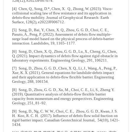
128(12), e2023JF007074.
[4] Chen, Q., Song, D.*, Chen, X. Q., Zhong, W. (2023). Visco-
collisional scaling law of flow resistance and its application in
debris-flow mobility. Journal of Geophysical Research: Earth
Surface, 128(2), e2022JF006712.
[5] Song, D., Bai, Y., Chen, X. Q., Zhou, G. G. D., Choi, C. E.,
Pasuto, A., Peng, P. (2022). Assessment of debris flow multiple-
surge load model based on the physical process of debris-barrier
interaction. Landslides, 19, 1165–1177.
[6] Song, D., Chen, X. Q., Zhou, G. G. D., Lu, X., Cheng, G., Chen,
Q. (2021). Impact dynamics of debris flow against rigid obstacle in
laboratory experiments. Engineering Geology, 291, 106211.
[7] Song, D., Zhou, G. G. D., Chen, X. Q., Li, J., Wang, A., Peng, P.,
Xue, K. X. (2021). General equations for landslide-debris impact
and their application to debris-flow flexible barrier. Engineering
Geology, 288, 106154.
[8] Song, D., Zhou, G. G. D., Xu, M., Choi, C. E., Li, S., Zheng Y.
(2019). Quantitative analysis of debris-flow flexible barrier
capacity from momentum and energy perspectives. Engineering
Geology, 251, 81–92.
[9] Song, D., Ng, C. W. W., Choi, C. E., Zhou, G. G. D., Kwan, J. S.
H. Koo, R. C. H. (2017). Influence of debris flow solid fraction on
rigid barrier impact. Canadian Geotechnical Journal, 54(10), 1421-
1434.