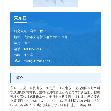
宋东日
研究领域：
岩土工程
地址：
成都市天府新区群贤南街189号
学历：
博士
电话：
18010577935
职称：
研究员
邮箱：
drsong@imde.ac.cn
简介
宋东日，男，籍贯山东，研究员。任云南东川泥石流国家野外科
学观测研究站站长，主持东川站的泥石流动力学野外观测、数据
整理及实验设施建设工作。主持中国科学院人才计划、基金委面
上等项目；在ESSD、WRR、JGR、EG等期刊发表30余篇，担任
Landslides等3个SCI期刊编辑，获省级科技进步二等奖1项。