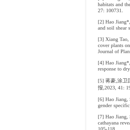
habitats and t
27: 100731.
[2] Hao Jiang*
and soil shear 
[3] Xiang Tao,
cover plants on
Journal of Plan
[4] Hao Jiang*
response to dr
[5] 蒋豪,
报,2023, 41: 1
[6] Hao Jiang,
gender specific
[7] Hao Jiang,
cathayana revea
105-118.