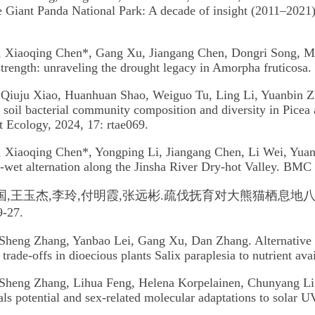
he Giant Panda National Park: A decade of insight (2011–2021)
, Xiaoqing Chen*, Gang Xu, Jiangang Chen, Dongri Song, Mi
strength: unraveling the drought legacy in Amorpha fruticosa.
 Qiuju Xiao, Huanhuan Shao, Weiguo Tu, Ling Li, Yuanbin Zh
 soil bacterial community composition and diversity in Picea a
t Ecology, 2024, 17: rtae069.
, Xiaoqing Chen*, Yongping Li, Jiangang Chen, Li Wei, Yuan
y-wet alternation along the Jinsha River Dry-hot Valley. BMC
涂卫国,王玉杰,李玲,付明霞,张远彬.疏伐抚育对大熊猫栖
9-27.
 Sheng Zhang, Yanbao Lei, Gang Xu, Dan Zhang. Alternative gr
 trade-offs in dioecious plants Salix paraplesia to nutrient ava
 Sheng Zhang, Lihua Feng, Helena Korpelainen, Chunyang Li. T
ls potential and sex-related molecular adaptations to solar U