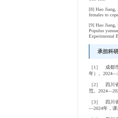
[8] Hao Jiang,
females to cop
[9] Hao Jiang,
Populus yunnane
Experimental B
承担科
［1］ 成都
年）。2024
［2］ 四川
范。2024—
［3］ 四川
—2024年，