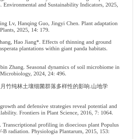
. Environmental and Sustainability Indicators, 2025,
ng Lv, Hanqing Guo, Jingyi Chen. Plant adaptation
 Plants, 2025, 14: 179.
ang, Hao Jiang*. Effects of thinning and ground
sperata plantations within giant panda habitats.
bin Zhang. Seasonal dynamics of soil microbiome in
 Microbiology, 2024, 24: 496.
息地八月竹纯林土壤细菌群落多样性的影响.山地学
owth and defensive strategies reveal potential and
ilability. Frontiers in Plant Science, 2016, 7: 1064.
ranscriptional profiling in dioecious plant Populus
V-B radiation. Physiologia Plantarum, 2015, 153: