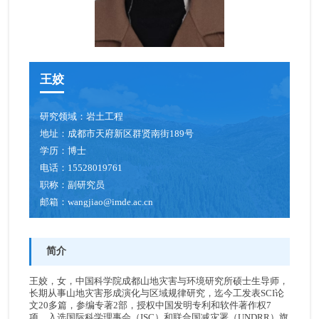
王姣
研究领域：
岩土工程
地址：
成都市天府新区群贤南街189号
学历：
博士
电话：
15528019761
职称：
副研究员
邮箱：
wangjiao@imde.ac.cn
简介
王姣，女，中国科学院成都山地灾害与环境研究所硕士生导师，
长期从事山地灾害形成演化与区域规律研究，迄今工发表SCI论
文20多篇，参编专著2部，授权中国发明专利和软件著作权7
项，入选国际科学理事会（ISC）和联合国减灾署（UNDRR）旗