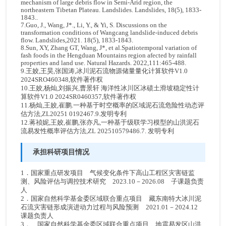
mechanism of large debris flow in Semi-Arid region, the
northeastern Tibetan Plateau. Landslides. Landslides, 18(5), 1833-
1843..
7.Guo, J., Wang, J*., Li, Y., & Yi, S. Discussions on the
transformation conditions of Wangcang landslide-induced debris
flow. Landslides,2021. 18(5), 1833-1843.
8.Sun, XY, Zhang GT, Wang, J*, et al.Spatiotemporal variation of
fash foods in the Hengduan Mountains region afected by rainfall
properties and land use. Natural Hazards. 2022,111:465-488.
9.王姣,王昊,张国涛,冰川泥石流物源储量量化计算软件V1.0
2024SRO460348,软件著作权
10.王姣,杨灿,刘振兴,曹景轩 海洋性冰川区冰碛土滑坡稳定性计
算软件V1.0 2024SR0460357,软件著作权
11.杨灿,王姣,崔鹏.一种基于时空概率的区域泥石流危险性动态评
估方法,ZL20251 0192467.9.发明专利
12.蒋祯妮,王姣,崔鹏,张亦凡,一种基于级联学习模型的山洪泥石
流易发性概率评估方法,ZL 202510579486.7. 发明专利
承担科研项目情况
1．国家重点研发项目 气候变化条件下高山工程区灾害链监
测、风险评估与调控技术研究 2023.10－2026.08 子课题负责
人
2．国家自然科学基金委区域联合重点项目 藏东南特大冰川泥
石流灾害链形成演进动力过程与风险预测 2021.01－2024.12
课题负责人
3． 国家自然科学基金委区域联合重点项目 地震易发区山洪