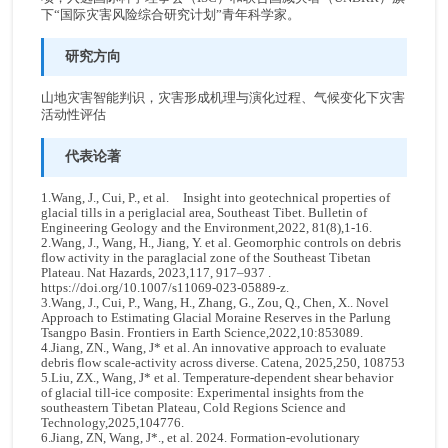
下“国际灾害风险综合研究计划”青年科学家。
研究方向
山地灾害智能判识，灾害形成机理与演化过程、气候变化下灾害
活动性评估
代表论著
1.Wang, J., Cui, P., et al. Insight into geotechnical properties of
glacial tills in a periglacial area, Southeast Tibet. Bulletin of
Engineering Geology and the Environment,2022, 81(8),1-16.
2.Wang, J., Wang, H., Jiang, Y. et al. Geomorphic controls on debris
flow activity in the paraglacial zone of the Southeast Tibetan
Plateau. Nat Hazards, 2023,117, 917–937 .
https://doi.org/10.1007/s11069-023-05889-z.
3.Wang, J., Cui, P., Wang, H., Zhang, G., Zou, Q., Chen, X.. Novel
Approach to Estimating Glacial Moraine Reserves in the Parlung
Tsangpo Basin. Frontiers in Earth Science,2022,10:853089.
4.Jiang, ZN., Wang, J* et al. An innovative approach to evaluate
debris flow scale-activity across diverse. Catena, 2025,250, 108753
5.Liu, ZX., Wang, J* et al. Temperature-dependent shear behavior
of glacial till-ice composite: Experimental insights from the
southeastern Tibetan Plateau, Cold Regions Science and
Technology,2025,104776.
6.Jiang, ZN, Wang, J*., et al. 2024. Formation-evolutionary