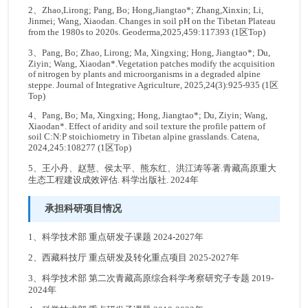
2、Zhao,Lirong; Pang, Bo; Hong,Jiangtao*; Zhang,Xinxin; Li,
Jinmei; Wang, Xiaodan. Changes in soil pH on the Tibetan Plateau
from the 1980s to 2020s. Geoderma,2025,459:117393 (1区Top)
3、Pang, Bo; Zhao, Lirong; Ma, Xingxing; Hong, Jiangtao*; Du,
Ziyin; Wang, Xiaodan*.Vegetation patches modify the acquisition
of nitrogen by plants and microorganisms in a degraded alpine
steppe. Journal of Integrative Agriculture, 2025,24(3):925-935 (1区
Top)
4、Pang, Bo; Ma, Xingxing; Hong, Jiangtao*; Du, Ziyin; Wang,
Xiaodan*. Effect of aridity and soil texture the profile pattern of
soil C:N:P stoichiometry in Tibetan alpine grasslands. Catena,
2024,245:108277 (1区Top)
5、王小丹、赵慧、侯太平、熊东红、洪江涛等著.青藏高原重大
生态工程建设成效评估. 科学出版社. 2024年
承担科研项目情况
1、科学技术部 重点研发子课题 2024-2027年
2、西藏科技厅 重点研发及转化重点项目 2025-2027年
3、科学技术部 第二次青藏高原综合科学考察研究子专题 2019-
2024年