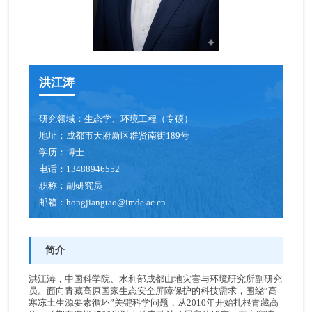
洪江涛
研究领域：
生态学、环境工程（专硕）
地址：
成都市天府新区群贤南街189号
学历：
博士
电话：
13488946552
职称：
副研究员
邮箱：
hongjiangtao@imde.ac.cn
简介
洪江涛，中国科学院、水利部成都山地灾害与环境研究所副研究
员。面向青藏高原国家生态安全屏障保护的科技需求，围绕“高
寒冻土生源要素循环”关键科学问题，从2010年开始扎根青藏高