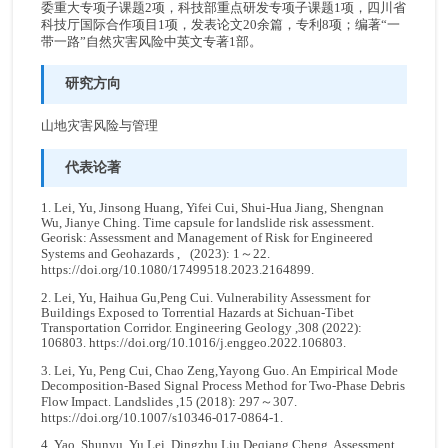
委重大专项子课题2项，科技部重点研发专项子课题1项，四川省
科技厅国际合作项目1项，发表论文20余篇，专利8项；编著“一
带一路”自然灾害风险中英文专著1部。
研究方向
山地灾害风险与管理
代表论著
1. Lei, Yu, Jinsong Huang, Yifei Cui, Shui-Hua Jiang, Shengnan
Wu, Jianye Ching. Time capsule for landslide risk assessment.
Georisk: Assessment and Management of Risk for Engineered
Systems and Geohazards , (2023): 1～22.
https://doi.org/10.1080/17499518.2023.2164899.
2. Lei, Yu, Haihua Gu,Peng Cui. Vulnerability Assessment for
Buildings Exposed to Torrential Hazards at Sichuan-Tibet
Transportation Corridor. Engineering Geology ,308 (2022):
106803.
https://doi.org/10.1016/j.enggeo.2022.106803.
3. Lei, Yu, Peng Cui, Chao Zeng,Yayong Guo. An Empirical Mode
Decomposition-Based Signal Process Method for Two-Phase Debris
Flow Impact. Landslides ,15 (2018): 297～307.
https://doi.org/10.1007/s10346-017-0864-1.
4. Yao, Shunyu, Yu Lei, Dingzhu Liu,Deqiang Cheng. Assessment