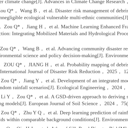
er climate change[J]. Advances in Climate Change Researc
u Q*， Wang B， et al. Disaster risk management of debris 
gligible ecological vulnerable multi-ethnic communities[J
 Zou Q*， Jiang H， et al. Machine Learning Enhanced Fram
ction: Integrating Mobilized Materials and Hydrological Proc
Zou Q*， Wang B， et al. Advancing community disaster resi
vironmental science and policy decision-making[J]. Enviro
ZOU Q*， JIANG H， et al. Probability mapping of debris fl
 International Journal of Disaster Risk Reduction， 2025， 1
Zou Q*， Jiang Y， et al. Development of an integrated model 
andom rainfall scenarios[J]. Ecological Engineering， 2024，
Li Y， Zou Q*， et al. A GSD-driven approach to deriving sto
ng models[J]. European Journal of Soil Science， 2024， 75(
Zou Q*， Zhu Y Q， et al. Deep learning prediction of rainfal
holds within comparable background conditions[J]. Environ