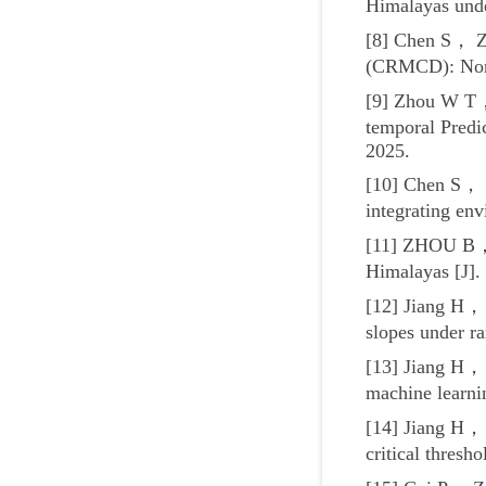
Himalayas und
[8] Chen S， Zo
(CRMCD): Nonne
[9] Zhou W T，
temporal Predi
2025.
[10] Chen S， 
integrating en
[11] ZHOU B， 
Himalayas [J].
[12] Jiang H， 
slopes under r
[13] Jiang H， 
machine learni
[14] Jiang H， 
critical thres