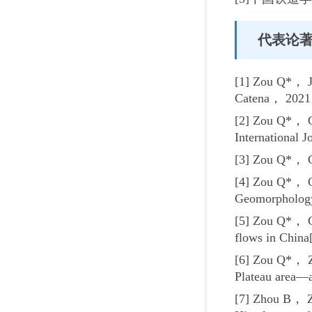
代表论
[1] Zou Q*， Ji
Catena， 2021
[2] Zou Q*， Cu
International 
[3] Zou Q*， Cu
[4] Zou Q*， C
Geomorpholog
[5] Zou Q*， Cu
flows in China
[6] Zou Q*， Zh
Plateau area—a
[7] Zhou B， Zo