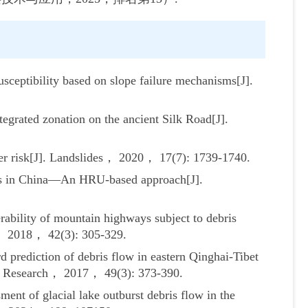
ceptibility based on slope failure mechanisms[J].
grated zonation on the ancient Silk Road[J].
er risk[J]. Landslides， 2020， 17(7): 1739-1740.
ws in China—An HRU-based approach[J].
bility of mountain highways subject to debris
t， 2018， 42(3): 305-329.
rediction of debris flow in eastern Qinghai-Tibet
ne Research， 2017， 49(3): 373-390.
nt of glacial lake outburst debris flow in the