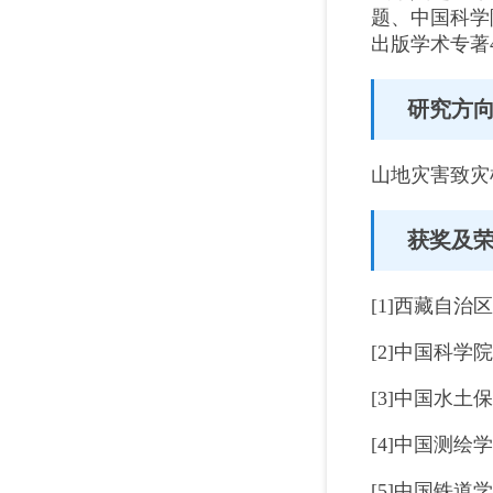
题、中国科学
出版学术专著
研究方
山地灾害致灾
获奖及
[1]西藏自
[2]中国科
[3]中国水
[4]中国测
[5]中国铁