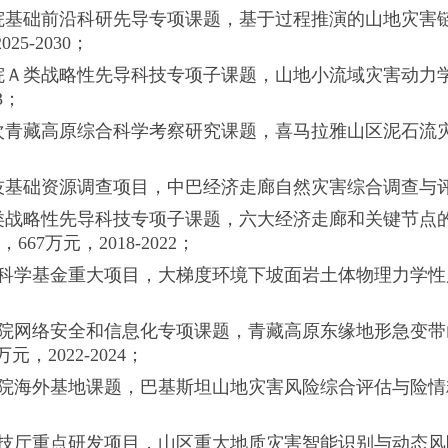
科学院基础前沿科研先导专项课题，基于过程推演的山地灾害链风
025-2030；
学院Ａ类战略性先导科技专项子课题，山地小流域灾害动力学过程
3；
二次青藏高原综合科学考察研究课题，喜马拉雅山区泥石流灾害调查与
科技基础资源调查项目，中巴经济走廊自然灾害综合调查与评估， 201
院Ａ类战略性先导科技专项子课题，六大经济走廊和关键节
1，667万元，2018-2022；
自然科学基金重大项目，大梯度环境下坡面岩土体物理力学性质与
科学院网络安全和信息化专项课题，青藏高原东缘地形急变带山地
0万元，2022-2024；
科学院海外基地课题，巴基斯坦山地灾害风险综合评估与险情精细预
省科技厅重点研发项目，山区重大地质灾害智能识别与动态风险评