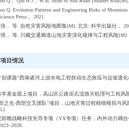
Zou Q， Qiu H J， et al. Atlas of Silk Road Disaster R
u Q. Evolution Patterns and Engineering Risks of Mountain 
Science Press， 2021.
 邹强， 等. 自然灾害风险地图集[M]. 北京: 科学出版社， 202
 邹强， 等. 川藏交通廊道山地灾害演化规律与工程风险[M]. 北
研项目情况
计划课题“西南诸河上游水电工程扰动生态效应与边坡退化机制”，202
然科学基金面上项目，高山区公路泥石流致灾机理与工程风险研究，4
西部之光-西部交叉团队”项目，山地灾害过程精细模拟与风险预警研究
12.
学院前瞻战略科技先导专项（YX专项）任务，内外动力耦合作用
23~2028.