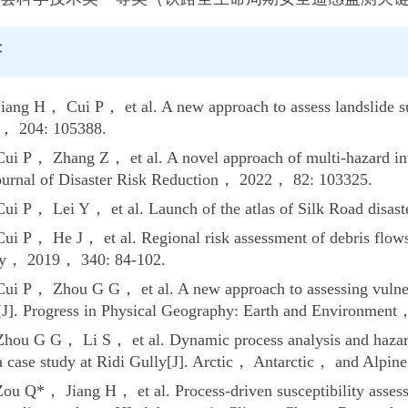
著
ang H， Cui P， et al. A new approach to assess landslide sus
， 204: 105388.
i P， Zhang Z， et al. A novel approach of multi-hazard inte
Journal of Disaster Risk Reduction， 2022， 82: 103325.
i P， Lei Y， et al. Launch of the atlas of Silk Road disast
ui P， He J， et al. Regional risk assessment of debris flo
y， 2019， 340: 84-102.
i P， Zhou G G， et al. A new approach to assessing vulnera
[J]. Progress in Physical Geography: Earth and Environmen
ou G G， Li S， et al. Dynamic process analysis and hazard p
 case study at Ridi Gully[J]. Arctic， Antarctic， and Alpi
u Q*， Jiang H， et al. Process-driven susceptibility assessme