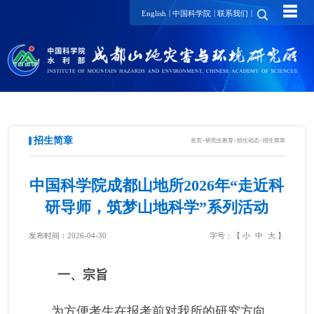
☰
|
|
|
English
中国科学院
联系我们
招生简章
首页
>
研究生教育
>
招生动态
>
招生简章
中国科学院成都山地所2026年“走近科
研导师，筑梦山地科学”系列活动
发布时间：2026-04-30
字号：【
小
中
大
】
一、宗旨
为方便考生在报考前对我所的研究方向、