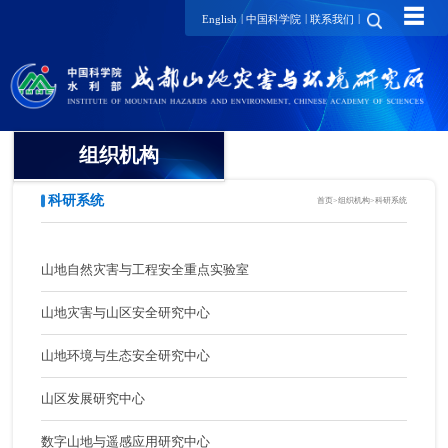
☰
|
|
|
English
中国科学院
联系我们
组织机构
科研系统
首页
>
组织机构
>
科研系统
科研系统
山地自然灾害与工程安全重
管理系统
山地自然灾害与工程安全重点实验室
点实验室
所务办公室
支撑系统
山地灾害与山区安全研究中心
山地灾害与山区安全研究中
心
山地科学数据中心
党委办公室
野外台站
山地环境与生态安全研究中心
山地环境与生态安全研究中
中国科学院东川泥石流观测
公共技术中心
试验平台
科技处
心
山区发展研究中心
研究站
山区发展研究中心
山地灾害链动力学模拟实验
学术期刊中心
人事教育处
数字山地与遥感应用研究中心