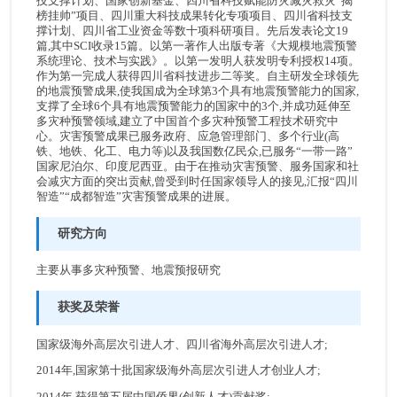
技支撑计划、国家创新基金、四川省科技赋能防灾减灾救灾“揭
榜挂帅”项目、四川重大科技成果转化专项项目、四川省科技支
撑计划、四川省工业资金等数十项科研项目。先后发表论文19
招生信息
篇,其中SCI收录15篇。以第一著作人出版专著《大规模地震预警
系统理论、技术与实践》。以第一发明人获发明专利授权14项。
作为第一完成人获得四川省科技进步二等奖。自主研发全球领先
专题展示
的地震预警成果,使我国成为全球第3个具有地震预警能力的国家,
支撑了全球6个具有地震预警能力的国家中的3个,并成功延伸至
快速通道
多灾种预警领域,建立了中国首个多灾种预警工程技术研究中
心。灾害预警成果已服务政府、应急管理部门、多个行业(高
铁、地铁、化工、电力等)以及我国数亿民众,已服务“一带一路”
相关链接
国家尼泊尔、印度尼西亚。由于在推动灾害预警、服务国家和社
会减灾方面的突出贡献,曾受到时任国家领导人的接见,汇报“四川
智造”“成都智造”灾害预警成果的进展。
联系我们
研究方向
工作动态
主要从事多灾种预警、地震预报研究
党群动态
获奖及荣誉
全文检索
国家级海外高层次引进人才、四川省海外高层次引进人才;
include
2014年,国家第十批国家级海外高层次引进人才创业人才;
2014年,获得第五届中国侨界(创新人才)贡献奖;