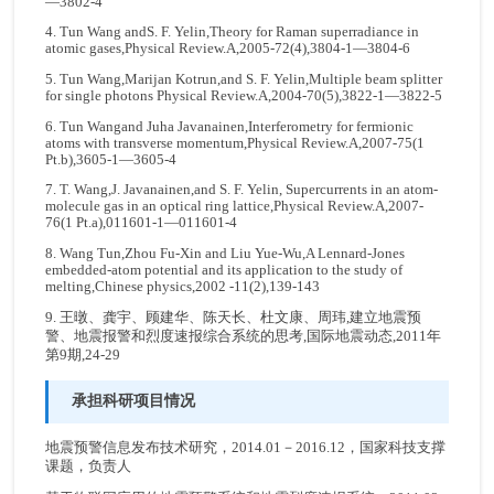
—3802-4
4. Tun Wang andS. F. Yelin,Theory for Raman superradiance in
atomic gases,Physical Review.A,2005-72(4),3804-1—3804-6
5. Tun Wang,Marijan Kotrun,and S. F. Yelin,Multiple beam splitter
for single photons Physical Review.A,2004-70(5),3822-1—3822-5
6. Tun Wangand Juha Javanainen,Interferometry for fermionic
atoms with transverse momentum,Physical Review.A,2007-75(1
Pt.b),3605-1—
3605-4
7. T. Wang,J. Javanainen,and S. F. Yelin, Supercurrents in an atom-
molecule gas in an optical ring lattice,Physical Review.A,2007-
76(1 Pt.a),011601-1—011601-4
8. Wang Tun,Zhou Fu-Xin and Liu Yue-Wu,A Lennard-Jones
embedded-atom potential and its application to the study of
melting,Chinese physics,2002 -11(2),139-143
9. 王暾、龚宇、顾建华、陈天长、杜文康、周玮,建立地震预
警、地震报警和烈度速报综合系统的思考,国际地震动态,2011年
第9期,24-29
承担科研项目情况
地震预警信息发布技术研究，2014.01－2016.12，国家科技支撑
课题，负责人