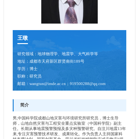
党建与科学文化
科学传播
王暾
信息公开
头条
研究领域：
地球物理学、地震学、大气科学等
地址：
成都市天府新区群贤南街189号
科研动态
学历：
博士
职称：
研究员
通知公告
邮箱：
wangtun@imde.ac.cn；919500288@qq.com
学术活动
简介
综合新闻
男,中国科学院成都山地灾害与环境研究所研究员，博士生导
媒体关注
师，山地自然灾害与工程安全重点实验室（中国科学院）副主
任。长期从事地震预警预报及多灾种预警研究。自汶川地震13年
来,专注灾害预警技术研发、成果转化。作为负责人主持国家科
人才招聘