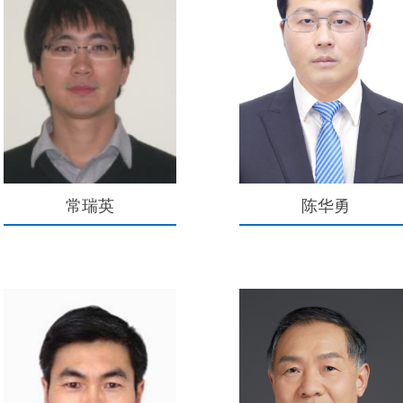
常瑞英
陈华勇