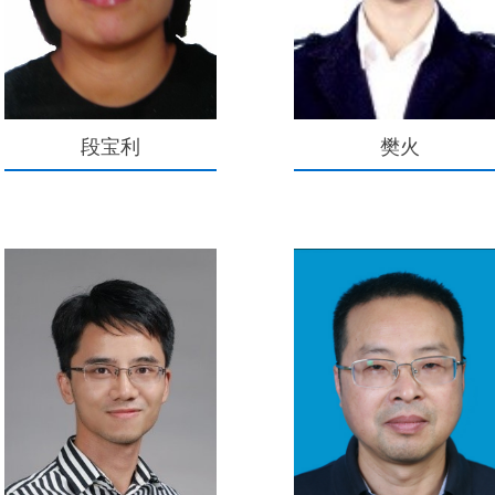
段宝利
樊火