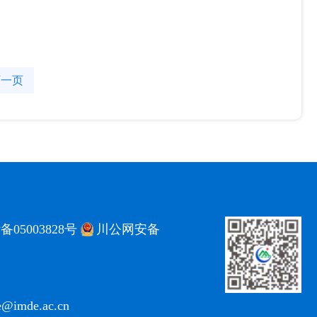
下一页
备05003828号
川公网安备
ce@imde.ac.cn