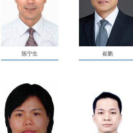
陈宁生
崔鹏