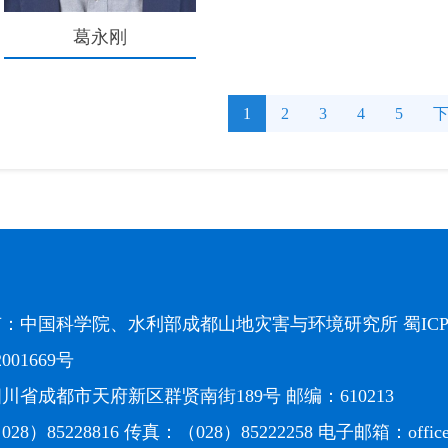
葛永刚
1
2
3
4
5
有：中国科学院、水利部成都山地灾害与环境研究所
蜀ICP
2001669号
川省成都市天府新区群贤南街189号 邮编：610213
28）85228816 传真：（028）85222258 电子邮箱：
offi