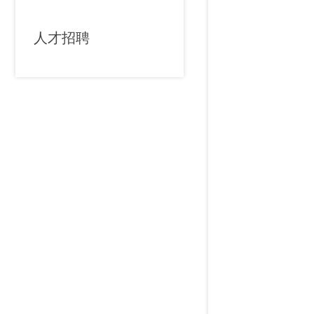
人才招聘
进站流程
出站流程
表格下载