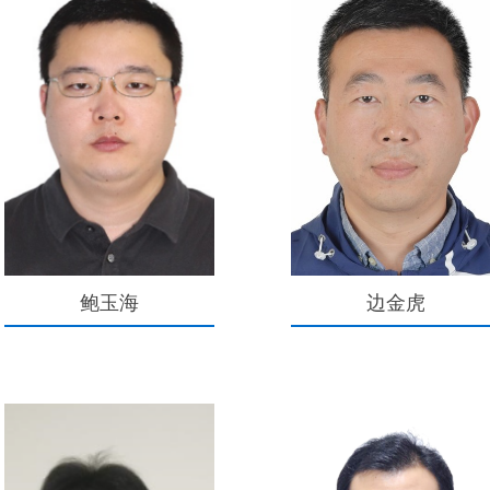
鲍玉海
边金虎